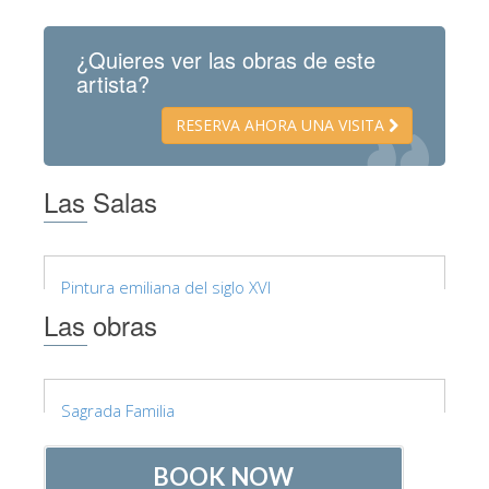
La Torre de Arnolfo
Corredor de Vasari
¿Quieres ver las obras de este
artista?
Palazzo Vecchio
Santa Maria Novella
RESERVA AHORA UNA VISITA
Santa Croce
Las Salas
Reserve ahora
Reserve una visita guiada
Sólo billetes con entrada rápida
Pintura emiliana del siglo XVI
Las obras
ES
ENGLISH
中文
Sagrada Familia
DEUTSCH
FRANÇAIS