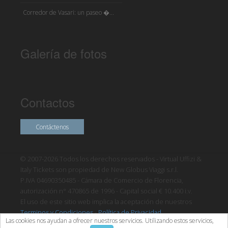
Corredor de Vasari: un paseo �...
Galería de fotos
Contactos
Contáctenos
© 2007-2026 Todos los derechos reservados - Virtual Uffizi &
Italy Tickets son propiedad de New Globus Viaggi s.r.l.
P.IVA 04690350485 - Cámara de Comercio de Florencia,
autorización n° 470865 de 1996 - Capital social € 10.400 i.v.
El uso de este sitio web implica la aceptación de nuestros
Terminos y Condiciones
-
Política de Privacidad
Las cookies nos ayudan a ofrecer nuestros servicios. Utilizando estos servicios,