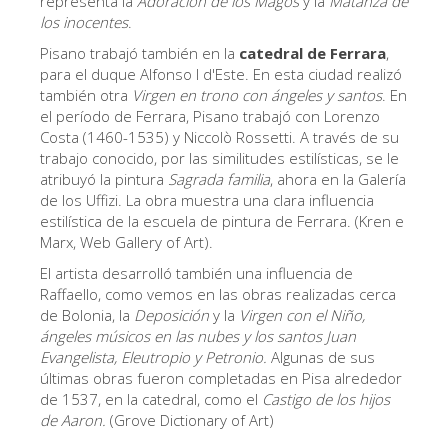
representa la
Adoración de los Magos
y la
Matanza de
los inocentes
.
Los Artistas
Pisano trabajó también en la
catedral de Ferrara
,
Las nuevas salas
para el duque Alfonso I d'Este. En esta ciudad realizó
Otros Museos
también otra
Virgen en trono con
á
ngeles y santos
. En
el período de Ferrara, Pisano trabajó con Lorenzo
Museo del Bargello
Costa (1460-1535) y Niccolò Rossetti. A través de su
trabajo conocido, por las similitudes estilísticas, se le
Galería de la Academia
atribuyó la pintura
Sagrada familia
, ahora en la Galería
de los Uffizi. La obra muestra una clara influencia
Galería Palatina
estilística de la escuela de pintura de Ferrara. (Kren e
Capillas de los Medici
Marx, Web Gallery of Art).
El artista desarrolló también una influencia de
Museo de San Marcos
Raffaello, como vemos en las obras realizadas cerca
Museo Arqueológico
de Bolonia, la
Deposición
y la
Virgen con el Niño,
ángeles músicos en las nubes y los santos Juan
El Taller de las Piedras Duras
Evangelista, Eleutropio y Petronio.
Algunas de sus
últimas obras fueron completadas en Pisa alrededor
Museo Galileo
de 1537, en la catedral, como el
Castigo
de los hijos
Jardín de Boboli
de Aaron.
(Grove Dictionary of Art)