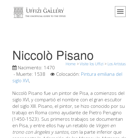
Home
El Museo
Información
Historia
Niccolò Pisano
Eventos y exposiciones
Home
>
Visite los Uffizi
>
Los Artistas
Los comentarios de los visitantes
Nacimiento:
1470
- Muerte:
1538
Colocación:
Pintura emiliana del
Contáctenos
siglo XVI
,
Visite los Uffizi
Niccolò Pisano fue un pintor de Pisa, a comienzos del
siglo XVI, y compartió el nombre con el gran escultor
Reserve ahora
del siglo XIII. Pisano, el pintor, se hizo conocido por su
Visita virtual
trabajo en Roma como ayudante de Pietro Perugino
(1450-1523). Sus primeros trabajos se documentan
Las obras
en Pisa, y entre ellos hay un retablo de
Virgen en
trono con ángeles y santos
, con la parte inferior que
Las salas