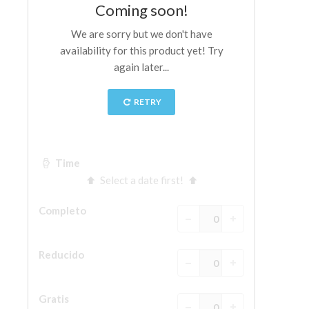
La Torre de Arnolfo
Corredor de Vasari
Palazzo Vecchio
Santa Maria Novella
Santa Croce
Reserve ahora
Reserve una visita guiada
Sólo billetes con entrada rápida
ES
ENGLISH
中文
DEUTSCH
FRANÇAIS