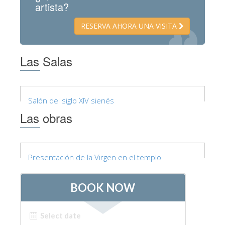
artista?
Los Artistas
RESERVA AHORA UNA VISITA
Las nuevas salas
Otros Museos
Las Salas
Museo del Bargello
Galería de la Academia
Salón del siglo XIV sienés
Galería Palatina
Las obras
Capillas de los Medici
Museo de San Marcos
Museo Arqueológico
Presentación de la Virgen en el templo
El Taller de las Piedras Duras
Museo Galileo
Jardín de Boboli