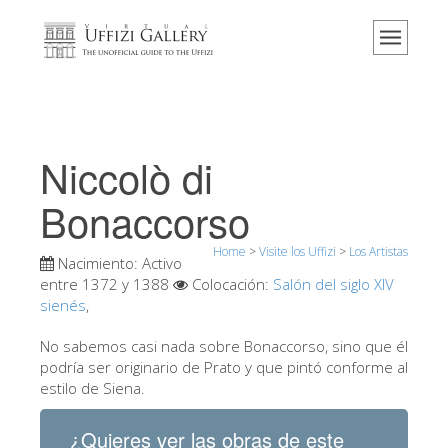
Home
El Museo
Información
Historia
Niccolò di
Eventos y exposiciones
Bonaccorso
Los comentarios de los visitantes
Home
>
Visite los Uffizi
>
Los Artistas
Contáctenos
Nacimiento:
Activo
entre 1372 y 1388
Colocación:
Salón del siglo XIV
Visite los Uffizi
sienés
,
Reserve ahora
No sabemos casi nada sobre Bonaccorso, sino que él
Visita virtual
podría ser originario de Prato y que pintó conforme al
estilo de Siena.
Las obras
Las salas
¿Quieres ver las obras de este