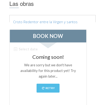
La Torre de Arnolfo
Las obras
Corredor de Vasari
Palazzo Vecchio
Cristo Redentor entre la Virgen y santos
Santa Maria Novella
Santa Croce
Reserve ahora
Reserve una visita guiada
Sólo billetes con entrada rápida
ES
ENGLISH
中文
DEUTSCH
FRANÇAIS