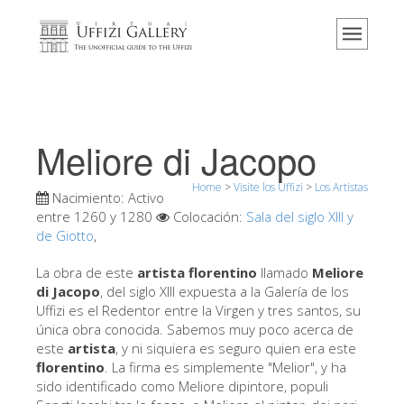
Home
El Museo
Información
Historia
Meliore di Jacopo
Eventos y exposiciones
Home
>
Visite los Uffizi
>
Los Artistas
Los comentarios de los visitantes
Nacimiento:
Activo
entre 1260 y 1280
Colocación:
Sala del siglo XIII y
Contáctenos
de Giotto
,
Visite los Uffizi
La obra de este
artista florentino
llamado
Meliore
di Jacopo
, del siglo XIII expuesta a la Galería de los
Reserve ahora
Uffizi es el Redentor entre la Virgen y tres santos, su
Visita virtual
única obra conocida. Sabemos muy poco acerca de
este
artista
, y ni siquiera es seguro quien era este
Las obras
florentino
. La firma es simplemente "Melior", y ha
sido identificado como Meliore dipintore, populi
Las salas