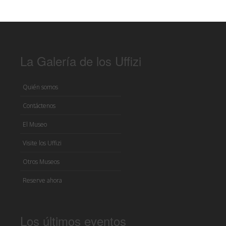
La Galería de los Uffizi
Quién somos
Contáctenos
El Museo
Visite los Uffizi
Otros Museos
Reserve ahora
Los últimos eventos