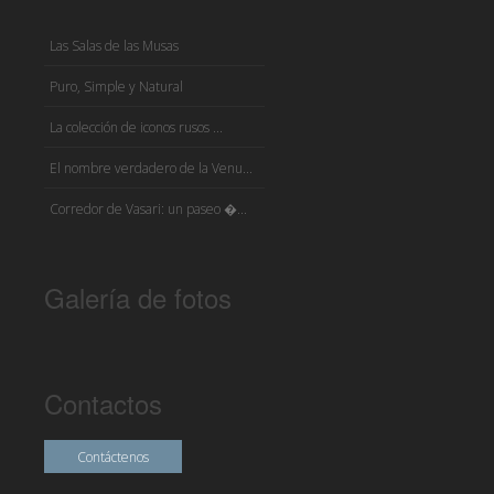
Las Salas de las Musas
Puro, Simple y Natural
La colección de iconos rusos ...
El nombre verdadero de la Venu...
Corredor de Vasari: un paseo �...
Galería de fotos
Contactos
Contáctenos