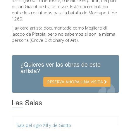
Sancti Jacobi tra le fosse, o Meliore el pintor, dei pari
di san Giacobbe tra le fosse. Está documentado
Los Artistas
entre los reclutados para la batalla de Montaperti de
Las nuevas salas
1260.
Otros Museos
Hay otro artista documentado como Megliore di
Jacopo da Pistoia, pero no sabemos si son la misma
Museo del Bargello
persona (Grove Dictionary of Art).
Galería de la Academia
Galería Palatina
¿Quieres ver las obras de este
artista?
Capillas de los Medici
Museo de San Marcos
RESERVA AHORA UNA VISITA
Museo Arqueológico
Las Salas
El Taller de las Piedras Duras
Museo Galileo
Jardín de Boboli
Sala del siglo XIII y de Giotto