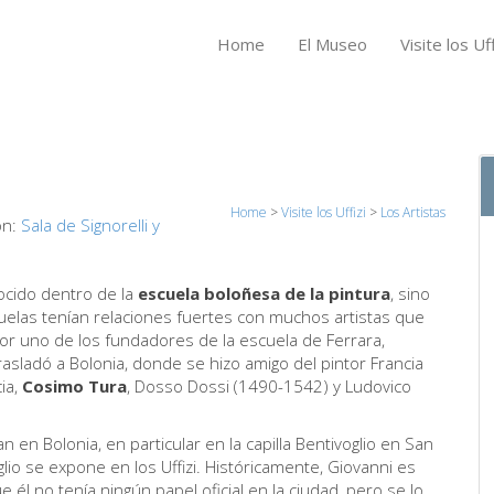
Home
El Museo
Visite los Uff
Home
>
Visite los Uffizi
>
Los Artistas
ón:
Sala de Signorelli y
ocido dentro de la
escuela boloñesa de la pintura
, sino
uelas tenían relaciones fuertes con muchos artistas que
or uno de los fundadores de la escuela de Ferrara,
asladó a Bolonia, donde se hizo amigo del pintor Francia
ia,
Cosimo Tura
, Dosso Dossi (1490-1542) y Ludovico
n Bolonia, en particular en la capilla Bentivoglio en San
io se expone en los Uffizi. Históricamente, Giovanni es
 él no tenía ningún papel oficial en la ciudad, pero se lo