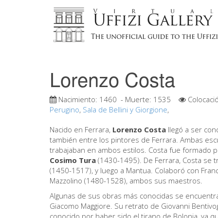
Lorenzo Costa
Nacimiento:
1460
- Muerte:
1535
Colocaci
Perugino
,
Sala de Bellini y Giorgione
,
Nacido en Ferrara,
Lorenzo Costa
llegó a ser con
también entre los pintores de Ferrara. Ambas esc
trabajaban en ambos estilos. Costa fue formado p
Cosimo Tura
(1430-1495). De Ferrara, Costa se tr
(1450-1517), y luego a Mantua. Colaboró con Franc
Mazzolino (1480-1528), ambos sus maestros.
Algunas de sus obras más conocidas se encuentran e
Giacomo Maggiore. Su retrato de Giovanni Bentivogl
conocido por haber sido el tirano de Bolonia, ya que