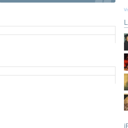
Vi
L
i