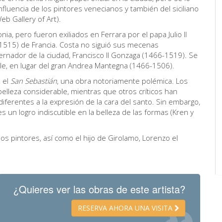
influencia de los pintores venecianos y también del siciliano
eb Gallery of Art).
ia, pero fueron exiliados en Ferrara por el papa Julio II
2-1515) de Francia. Costa no siguió sus mecenas
bernador de la ciudad, Francisco II Gonzaga (1466-1519). Se
able, en lugar del gran Andrea Mantegna (1466-1506).
, el
San Sebastián
, una obra notoriamente polémica. Los
 belleza considerable, mientras que otros críticos han
ferentes a la expresión de la cara del santo. Sin embargo,
 un logro indiscutible en la belleza de las formas (Kren y
os pintores, así como el hijo de Girolamo, Lorenzo el
¿Quieres ver las obras de este artista?
RESERVA AHORA UNA VISITA