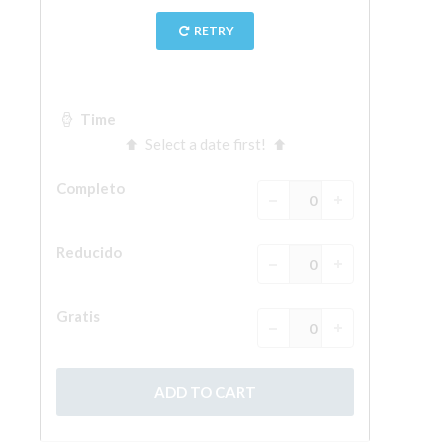
La Torre de Arnolfo
Corredor de Vasari
Palazzo Vecchio
Santa Maria Novella
Santa Croce
Reserve ahora
Reserve una visita guiada
Sólo billetes con entrada rápida
ES
ENGLISH
中文
DEUTSCH
FRANÇAIS