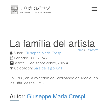
Home
El Museo
Información
Historia
La familia del artista
Eventos y exposiciones
Home
>
Las obras
Los comentarios de los visitantes
Autor:
Giuseppe Maria Crespi
Período:
1665-1747
Contáctenos
Marco:
Óleo sobre cobre, 28x24
Colocación:
Sala del siglo XVIII
Visite los Uffizi
En 1708, en la colección de Ferdinando de' Medici; en
Reserve ahora
los Uffizi desde 1753.
Visita virtual
Autor:
Giuseppe Maria Crespi
Las obras
Las salas