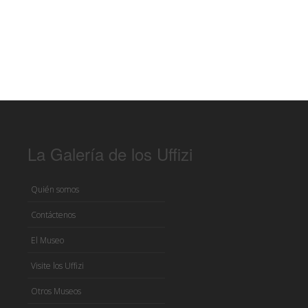
La Galería de los Uffizi
Quién somos
Contáctenos
El Museo
Visite los Uffizi
Otros Museos