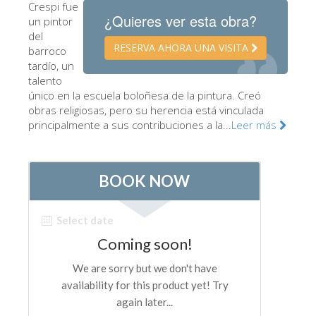
Crespi fue
Los Artistas
¿Quieres ver esta obra?
un pintor
del
Las nuevas salas
RESERVA AHORA UNA VISITA
barroco
tardío, un
Otros Museos
talento
Museo del Bargello
único en la escuela boloñesa de la pintura. Creó
obras religiosas, pero su herencia está vinculada
Galería de la Academia
principalmente a sus contribuciones a la...
Leer más
Galería Palatina
Capillas de los Medici
Museo de San Marcos
Museo Arqueológico
El Taller de las Piedras Duras
Museo Galileo
Jardín de Boboli