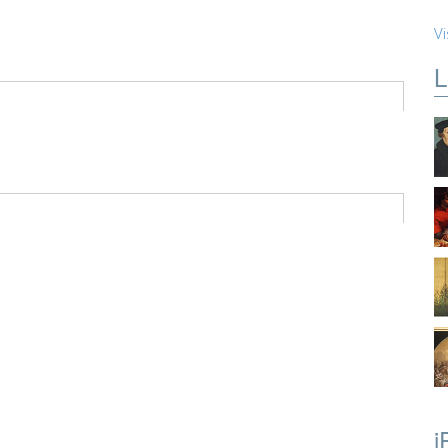
Vi
L
i