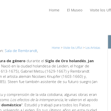
Home
El Museo
Visite los Uff
Home
>
Visite los Uffizi
>
Los Artistas
ón:
Sala de Rembrandt
,
ura de género
durante el
Siglo de Oro holandés
,
Jan
. Nació en la ciudad holandesa de Leiden, el hogar de
613-1675), Gabriel Metsu (1629-1667) y Rembrandt
 el artista alemán Nicolaes Knupfer (1603-1660) y,
5). Steen fue también asistente de su futuro suegro Jan
itu y comprensión de la vida cotidiana; algunas obras eran
s como
Los efectos de la intemperancia
, le valieron el apodo
l doméstico
". Estudió y trabajó para todos los Países
 volviendo a Leiden. En sus últimos años en esta ciudad,