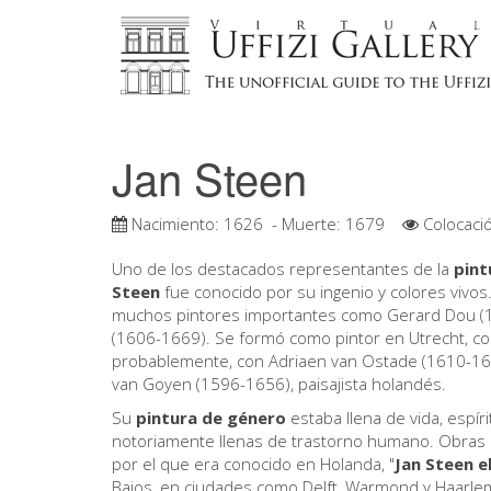
Jan Steen
Nacimiento:
1626
- Muerte:
1679
Colocaci
Uno de los destacados representantes de la
pint
Steen
fue conocido por su ingenio y colores vivos
muchos pintores importantes como Gerard Dou (1
(1606-1669). Se formó como pintor en Utrecht, con
probablemente, con Adriaen van Ostade (1610-168
van Goyen (1596-1656), paisajista holandés.
Su
pintura de género
estaba llena de vida, espír
notoriamente llenas de trastorno humano. Obra
por el que era conocido en Holanda, "
Jan Steen e
Bajos, en ciudades como Delft, Warmond y Haarlem,