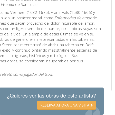
l Gremio de San Lucas.
s como Vermeer (1632-1675), Frans Hals (1580-1666) y
enudo un carácter moral, como
Enfermedad de amor
de
nes que sacan provecho del dolor incurable del amor.
 con un ligero sentido del humor; otras obras suyas son
 de la vida. Un ejemplo de estas últimas se ve en su
obras de género eran representadas en las tabernas,
 Steen realmente trató de abrir una taberna en Delft.
 éxito, y continuó pintando magistralmente escenas de
mas religiosos, históricos y mitológicos. Sus
has obras, se consideran insuperables por sus
retrato como jugador del laúd
.
¿Quieres ver las obras de este artista?
RESERVA AHORA UNA VISITA