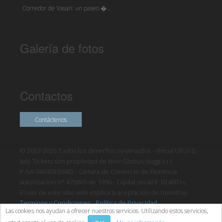
Corredor de Vasari: un paseo �...
Galería de fotos
Contactos
Contáctenos
© 2007-2026 Todos los derechos reservados - Virtual Uffizi &
Italy Tickets son propiedad de New Globus Viaggi s.r.l.
P.IVA 04690350485 - Cámara de Comercio de Florencia,
autorización n° 470865 de 1996 - Capital social € 10.400 i.v.
El uso de este sitio web implica la aceptación de nuestros
Terminos y Condiciones
-
Política de Privacidad
Las cookies nos ayudan a ofrecer nuestros servicios. Utilizando estos servicios,