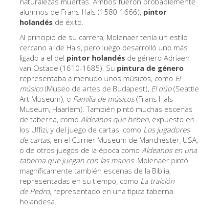
naturalezas muertas. Ambos fueron probablemente
Los Artistas
alumnos de Frans Hals (1580-1666),
pintor
holandés
de éxito.
Las nuevas salas
Al principio de su carrera, Molenaer tenía un estilo
Otros Museos
cercano al de Hals, pero luego desarrolló uno más
ligado a el del
pintor holandés
de género Adriaen
Museo del Bargello
van Ostade (1610-1685). Su
pintura de género
representaba a menudo unos músicos, como
El
Galería de la Academia
músico
(Museo de artes de Budapest),
El dúo
(Seattle
Art Museum), o
Galería Palatina
Familia de músicos
(Frans Hals
Museum, Haarlem). También pintó muchas escenas
Capillas de los Medici
de taberna, como
Aldeanos que beben,
expuesto en
los Uffizi, y del juego de cartas, como
Los jugadores
Museo de San Marcos
de cartas
, en el Currier Museum de Manchester, USA,
o de otros juegos de la época como
Aldeanos en una
Museo Arqueológico
taberna que juegan con las
manos
.
Molenaer pintó
El Taller de las Piedras Duras
magníficamente también escenas de la Biblia,
representadas en su tiempo, como
La traición
Museo Galileo
de Pedro
, representado en una típica taberna
holandesa.
Jardín de Boboli