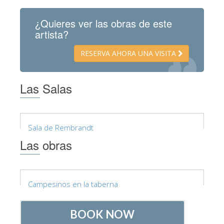
La Torre de Arnolfo
¿Quieres ver las obras de este
Corredor de Vasari
artista?
Palazzo Vecchio
RESERVA AHORA UNA VISITA
Santa Maria Novella
Santa Croce
Las Salas
Reserve ahora
Reserve una visita guiada
Sala de Rembrandt
Sólo billetes con entrada rápida
Las obras
ES
ENGLISH
中文
Campesinos en la taberna
DEUTSCH
FRANÇAIS