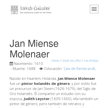
Home
El Museo
Información
Historia
Jan Miense
Eventos y exposiciones
Molenaer
Los comentarios de los visitantes
Home
>
Visite los Uffizi
>
Los Artistas
Contáctenos
Nacimiento:
1610
- Muerte:
1688
Colocación:
Sala de Rembrandt
,
Visite los Uffizi
Nacido en Haarlem, Holanda,
Jan Miense Molenaer
Reserve ahora
fue un
pintor holandés de género
, y por estilo fue
Visita virtual
un precursor de Jan Steen (1626-1679), del Siglo de
Oro holandés. Él compartió un estudio con su
Las obras
esposa,
Judith Leyster
(1609-1660), ella también un
pintor de género, pero también de retratos y
Las salas