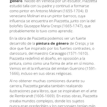
género
. Nacido en Venecia por un escultor, Piazzetta
Los Artistas
estudió talla con su padre y continuó a formarse
como pintor en Antonio Molinari (1655-1704). El
Las nuevas salas
veneciano Molinari era un pintor barroco, cuya
influencia se encuentra en Piazzetta, junto con la del
Otros Museos
boloñés Giuseppe Maria Crespi (1665-1747), que
probablemente lo tuvo como aprendiz.
Museo del Bargello
En la obra de Piazzetta podemos ver un fuerte
Galería de la Academia
desarrollo de la
pintura de género
de Crespi, y se
dice que fue inspirado por los fuertes contrastes, o
Galería Palatina
claroscuro, del maestro Caravaggio (1571-1610).
Capillas de los Medici
Piazzetta redefinió el diseño, en oposición a la
pintura, como como una forma de arte en sí mismo.
Museo de San Marcos
Vemos en él la influencia del emilian Guercino (1591-
1666), incluso en sus obras religiosas.
Museo Arqueológico
Al no obtener muchas comisiones durante su
El Taller de las Piedras Duras
carrera, Piazzetta ganaba también realizando
ilustraciones para libros, que se inspiraban en el arte
Museo Galileo
de Rembrandt (1606-1669). En estas obras, Piazzetta
Jardín de Boboli
creaba mundos complejos, donde los sujetos
nunca eran predecibles y los personajes tenían más