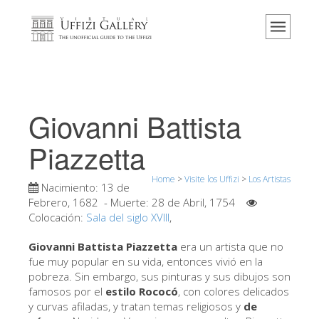
Home
El Museo
Información
Historia
Giovanni Battista
Eventos y exposiciones
Piazzetta
Los comentarios de los visitantes
Home
>
Visite los Uffizi
>
Los Artistas
Contáctenos
Nacimiento:
13 de
Febrero, 1682
- Muerte:
28 de Abril, 1754
Visite los Uffizi
Colocación:
Sala del siglo XVIII
,
Reserve ahora
Giovanni Battista Piazzetta
era un artista que no
Visita virtual
fue muy popular en su vida, entonces vivió en la
pobreza. Sin embargo, sus pinturas y sus dibujos son
Las obras
famosos por el
estilo Rococó
, con colores delicados
y curvas afiladas, y tratan temas religiosos y
de
Las salas