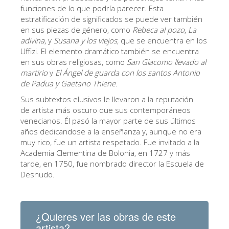
La Torre de Arnolfo
funciones de lo que podría parecer. Esta
estratificación de significados se puede ver también
Corredor de Vasari
en sus piezas de género, como
Rebeca al pozo
,
La
Palazzo Vecchio
adivina
, y
Susana y los viejos
, que se encuentra en los
Uffizi. El elemento dramático también se encuentra
Santa Maria Novella
en sus obras religiosas, como
San Giacomo llevado al
martirio
y
El Ángel de guarda con los santos Antonio
Santa Croce
de Padua y Gaetano Thiene.
Reserve ahora
Sus subtextos elusivos le llevaron a la reputación
de artista más oscuro que sus contemporáneos
Reserve una visita guiada
venecianos. Él pasó la mayor parte de sus últimos
años dedicandose a la enseñanza y, aunque no era
Sólo billetes con entrada rápida
muy rico, fue un artista respetado. Fue invitado a la
ES
Academia Clementina de Bolonia, en 1727 y más
tarde, en 1750, fue nombrado director la Escuela de
ENGLISH
Desnudo.
中文
DEUTSCH
¿Quieres ver las obras de este
FRANÇAIS
artista?