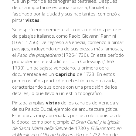
fue un pintor de escenografías teatrales. Después
Los Artistas
de una importante estancia romana, Canaletto,
fascinado por la ciudad y sus habitantes, comenzó a
Las nuevas salas
pintar
vistas
.
Otros Museos
Se inspiró enormemente al la obra de otros pintores
de paisajes italianos, como Paolo Giovanni Pannini
Museo del Bargello
(1691-1756). De regreso a Venezia, comenzó a pintar
paisajes, incluyendo una de sus piezas más famosas,
Galería de la Academia
el
Patio del picapedrero
(1726-1730). En este período
probablemente estudió en Luca Carlevarijs (1663 –
Galería Palatina
1730), un paisajista veneciano. u primera obra
Capillas de los Medici
documentada es un
Capricho
de 1723. En estos
primeros años practicó en el estilo a mano alzada,
Museo de San Marcos
caracterizando sus obras con una precisión de los
detalles, lo que llevó a un estilo topográfico.
Museo Arqueológico
Pintaba amplias
vistas
de los canales de Venecia y
El Taller de las Piedras Duras
de su Palacio Ducal, ejemplo de arquitectura gótica.
Eran obras muy apreciadas por los coleccionistas de
Museo Galileo
la época, como por ejemplo
El Gran Canal y la iglesia
Jardín de Boboli
de Santa Maria della Salute
de 1730 y
El Bucintoro en
el Muelle en el Día de la Ascensión
de 1732. Son de