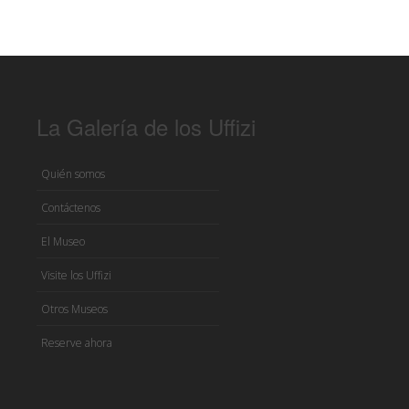
La Galería de los Uffizi
Quién somos
Contáctenos
El Museo
Visite los Uffizi
Otros Museos
Reserve ahora