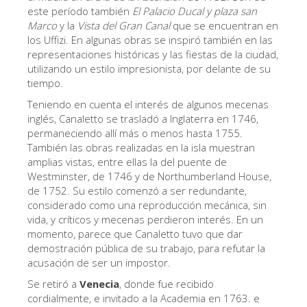
La Torre de Arnolfo
este período también
El Palacio Ducal y plaza san
Marco
y la
Vista del Gran Canal
que se encuentran en
Corredor de Vasari
los Uffizi. En algunas obras se inspiró también en las
Palazzo Vecchio
representaciones históricas y las fiestas de la ciudad,
utilizando un estilo impresionista, por delante de su
Santa Maria Novella
tiempo.
Santa Croce
Teniendo en cuenta el interés de algunos mecenas
inglés, Canaletto se trasladó a Inglaterra en 1746,
Reserve ahora
permaneciendo allí más o menos hasta 1755.
También las obras realizadas en la isla muestran
Reserve una visita guiada
amplias vistas, entre ellas la del puente de
Westminster, de 1746 y de Northumberland House,
Sólo billetes con entrada rápida
de 1752. Su estilo comenzó a ser redundante,
ES
considerado como una reproducción mecánica, sin
vida, y críticos y mecenas perdieron interés. En un
ENGLISH
momento, parece que Canaletto tuvo que dar
demostración pública de su trabajo, para refutar la
中文
acusación de ser un impostor.
DEUTSCH
Se retiró a
Venecia
, donde fue recibido
FRANÇAIS
cordialmente, e invitado a la Academia en 1763. e