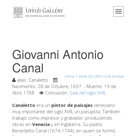
Home
El Museo
Información
Historia
Giovanni Antonio
Eventos y exposiciones
Canal
Los comentarios de los visitantes
Home
>
Visite los Uffizi
>
Los Artistas
Contáctenos
alias:
Canaletto
Nacimiento:
28 de Octubre, 1697
- Muerte:
19 de
Visite los Uffizi
Abril, 1768
Colocación:
Sala del siglo XVIII
,
Reserve ahora
Canaletto
era un
pintor de paisajes
veneciano
Visita virtual
muy importante del siglo XVIII, un paisajista. También
trabajó como impresor y grabador, produciendo
Las obras
obras en
Venecia
y en Inglaterra. Su padre,
Benedetto Canal (1674-1744), en quien se formó,
Las salas