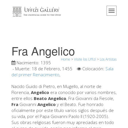
Home
El Museo
Información
Historia
Fra Angelico
Eventos y exposiciones
Home
>
Visite los Uffizi
>
Los Artistas
Los comentarios de los visitantes
Nacimiento:
1395
- Muerte:
18 de Febrero, 1455
Colocación:
Sala
Contáctenos
del primer Renacimiento
,
Visite los Uffizi
Nacido Guido di Pietro, en Mugello, al norte de
Florencia,
Angelico
era conocido por varios nombres,
Reserve ahora
entre ellos
Beato Angelico
, Fra Giovanni da Fiesole,
Visita virtual
Fra
Giovanni
Angelico
y el Beato. Fue honrado
oficialmente por este título varios siglos después de
Las obras
su vida, por el Papa Giovanni Paolo II (1920-2005).
Sus obras religiosas fueron muy apreciadas en todo
Las salas