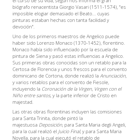
el curso de su vida, según nos informa el gran
biógrafo renacentista Giorgio Vasari (1511-1574), "es
Los Artistas
imposible elogiar demasiado el Beato... cuyas
Las nuevas salas
pinturas estaban hechas con tanta facilidad y
devoción".
Otros Museos
Uno de los primeros maestros de Angelico puede
Museo del Bargello
haber sido Lorenzo Monaco (1370-1452), florentino.
Monaco había sido influenciado por la escuela de
Galería de la Academia
pintura de Siena y pasó estas influencias a Angelico.
Sus primeras obras conocidas son un retablo para la
Galería Palatina
Certosa de Florencia y unos frescos para el convento
Capillas de los Medici
dominicano de Cortona, donde realizó la
Anunciación
,
y varios retablos para el convento de Fiesole,
Museo de San Marcos
incluyendo la
Coronación de la Virgen
,
Virgen con el
Niño entre santos
, y la parte inferior de Cristo en
Museo Arqueológico
majestad.
El Taller de las Piedras Duras
Las otras obras florentinas incluyen las comisiones
para Santa Trinita, donde pintó la
Museo Galileo
majestuosa
Deposición
, para Santa Maria degli Angeli,
Jardín de Boboli
para la cual realizó el
Juicio Final
, y para Santa Maria
Novella, para la cual ejecutó el retablo de