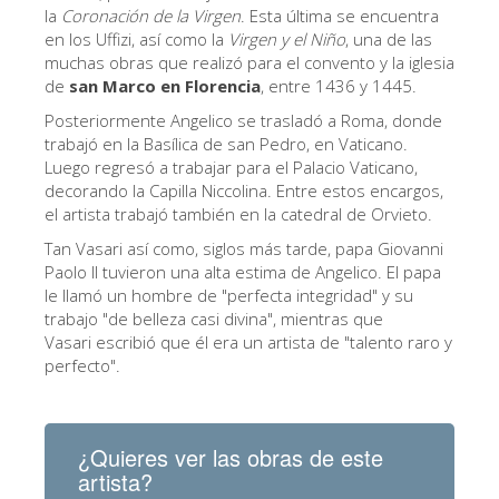
La Torre de Arnolfo
la
Coronación de la Virgen
. Esta última se encuentra
en los Uffizi, así como la
Virgen y el Niño
, una de las
Corredor de Vasari
muchas obras que realizó para el convento y la iglesia
de
san Marco en Florencia
, entre 1436 y 1445.
Palazzo Vecchio
Posteriormente Angelico se trasladó a Roma, donde
Santa Maria Novella
trabajó en la Basílica de san Pedro, en Vaticano.
Luego regresó a trabajar para el Palacio Vaticano,
Santa Croce
decorando la Capilla Niccolina. Entre estos encargos,
Reserve ahora
el artista trabajó también en la catedral de Orvieto.
Reserve una visita guiada
Tan Vasari así como, siglos más tarde, papa Giovanni
Paolo II tuvieron una alta estima de Angelico. El papa
Sólo billetes con entrada rápida
le llamó un hombre de "perfecta integridad" y su
trabajo "de belleza casi divina", mientras que
ES
Vasari escribió que él era un artista de "talento raro y
perfecto".
ENGLISH
中文
DEUTSCH
¿Quieres ver las obras de este
artista?
FRANÇAIS