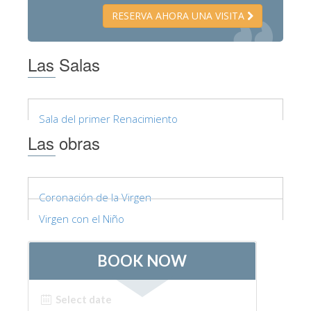
ESPAÑOL
RESERVA AHORA UNA VISITA
Las Salas
Sala del primer Renacimiento
Las obras
Coronación de la Virgen
Virgen con el Niño