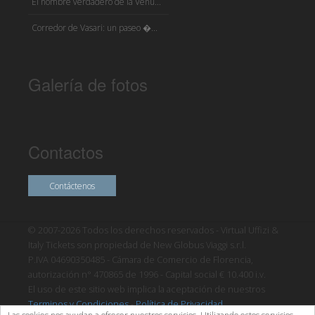
El nombre verdadero de la Venu...
Corredor de Vasari: un paseo �...
Galería de fotos
Contactos
Contáctenos
© 2007-2026 Todos los derechos reservados - Virtual Uffizi &
Italy Tickets son propiedad de New Globus Viaggi s.r.l.
P.IVA 04690350485 - Cámara de Comercio de Florencia,
autorización n° 470865 de 1996 - Capital social € 10.400 i.v.
El uso de este sitio web implica la aceptación de nuestros
Terminos y Condiciones
-
Política de Privacidad