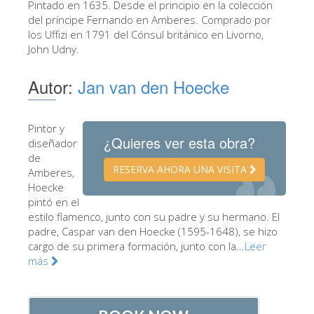
Pintado en 1635. Desde el principio en la colección
Los Artistas
del príncipe Fernando en Amberes. Comprado por
los Uffizi en 1791 del Cónsul británico en Livorno,
Las nuevas salas
John Udny.
Otros Museos
Autor:
Jan van den Hoecke
Museo del Bargello
Galería de la Academia
Pintor y
¿Quieres ver esta obra?
Galería Palatina
diseñador
de
Capillas de los Medici
RESERVA AHORA UNA VISITA
Amberes,
Hoecke
Museo de San Marcos
pintó en el
estilo flamenco, junto con su padre y su hermano. El
Museo Arqueológico
padre, Caspar van den Hoecke (1595-1648), se hizo
El Taller de las Piedras Duras
cargo de su primera formación, junto con la...
Leer
más
Museo Galileo
Jardín de Boboli