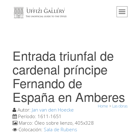
Home
El Museo
Información
Historia
Entrada triunfal de
Eventos y exposiciones
cardenal príncipe
Los comentarios de los visitantes
Fernando de
Contáctenos
España en Amberes
Visite los Uffizi
Reserve ahora
Home
>
Las obras
Autor:
Jan van den Hoecke
Visita virtual
Período:
1611-1651
Marco:
Óleo sobre lienzo, 405x328
Las obras
Colocación:
Sala de Rubens
Las salas