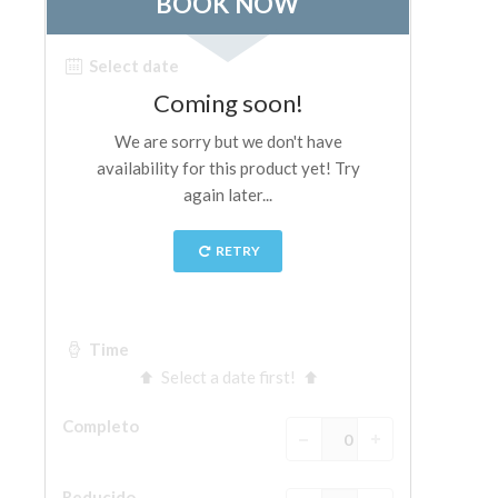
La Torre de Arnolfo
Corredor de Vasari
Palazzo Vecchio
Santa Maria Novella
Santa Croce
Reserve ahora
Reserve una visita guiada
Sólo billetes con entrada rápida
ES
ENGLISH
中文
DEUTSCH
FRANÇAIS