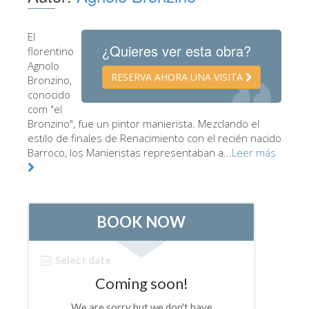
Los Artistas
El
Las nuevas salas
¿Quieres ver esta obra?
florentino
Otros Museos
Agnolo
RESERVA AHORA UNA VISITA
Bronzino,
Museo del Bargello
conocido
com "el
Galería de la Academia
Bronzino", fue un pintor manierista. Mezclando el
estilo de finales de Renacimiento con el recién nacido
Galería Palatina
Barroco, los Manieristas representaban a...
Leer más
Capillas de los Medici
Museo de San Marcos
Museo Arqueológico
El Taller de las Piedras Duras
Museo Galileo
Jardín de Boboli