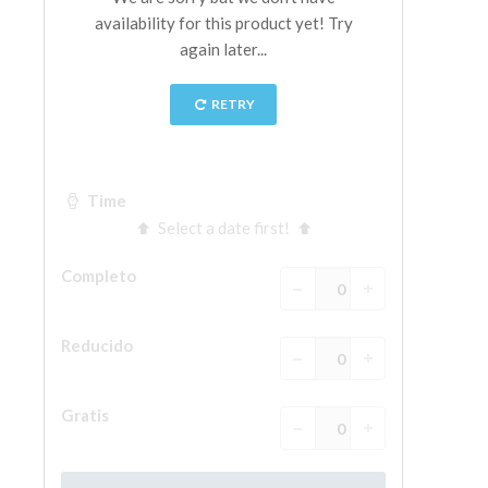
La Torre de Arnolfo
Corredor de Vasari
Palazzo Vecchio
Santa Maria Novella
Santa Croce
Reserve ahora
Reserve una visita guiada
Sólo billetes con entrada rápida
ES
ENGLISH
中文
DEUTSCH
FRANÇAIS