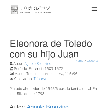
Home
El Museo
Información
Historia
Eleonora de Toledo
Eventos y exposiciones
con su hijo Juan
Los comentarios de los visitantes
Home
>
Las obras
Contáctenos
Autor:
Agnolo Bronzino
Período:
Florencia 1503-1572
Visite los Uffizi
Marco:
Temple sobre madera, 115x96
Colocación:
Tribuna
Reserve ahora
Visita virtual
Pintado alrededor de 1545/6 para la familia ducal. En
los Uffizi desde 1798.
Las obras
Autor:
Agnolo Bronzino
Las salas