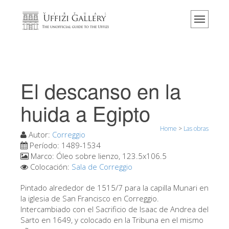
Home
El Museo
Información
Historia
El descanso en la
Eventos y exposiciones
huida a Egipto
Los comentarios de los visitantes
Home
>
Las obras
Contáctenos
Autor:
Correggio
Período:
1489-1534
Visite los Uffizi
Marco:
Óleo sobre lienzo, 123.5x106.5
Colocación:
Sala de Correggio
Reserve ahora
Visita virtual
Pintado alrededor de 1515/7 para la capilla Munari en
la iglesia de San Francisco en Correggio.
Las obras
Intercambiado con el Sacrificio de Isaac de Andrea del
Sarto en 1649, y colocado en la Tribuna en el mismo
Las salas