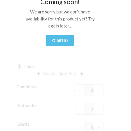
La Torre de Arnolfo
Corredor de Vasari
Palazzo Vecchio
Santa Maria Novella
Santa Croce
Reserve ahora
Reserve una visita guiada
Sólo billetes con entrada rápida
ES
ENGLISH
中文
DEUTSCH
FRANÇAIS