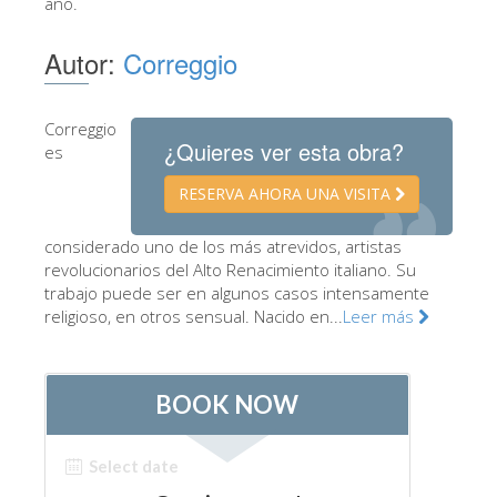
año.
Los Artistas
Autor:
Correggio
Las nuevas salas
Otros Museos
Correggio
Museo del Bargello
¿Quieres ver esta obra?
es
Galería de la Academia
RESERVA AHORA UNA VISITA
Galería Palatina
considerado uno de los más atrevidos, artistas
Capillas de los Medici
revolucionarios del Alto Renacimiento italiano. Su
trabajo puede ser en algunos casos intensamente
Museo de San Marcos
religioso, en otros sensual. Nacido en...
Leer más
Museo Arqueológico
El Taller de las Piedras Duras
Museo Galileo
Jardín de Boboli