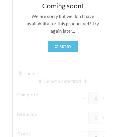
La Torre de Arnolfo
Corredor de Vasari
Palazzo Vecchio
Santa Maria Novella
Santa Croce
Reserve ahora
Reserve una visita guiada
Sólo billetes con entrada rápida
ES
ENGLISH
中文
DEUTSCH
FRANÇAIS