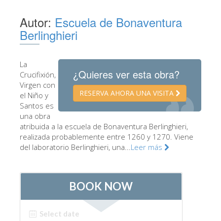
Los Artistas
Autor:
Escuela de Bonaventura
Las nuevas salas
Berlinghieri
Otros Museos
La
Museo del Bargello
¿Quieres ver esta obra?
Crucifixión,
Galería de la Academia
Virgen con
RESERVA AHORA UNA VISITA
el Niño y
Galería Palatina
Santos es
una obra
Capillas de los Medici
atribuida a la escuela de Bonaventura Berlinghieri,
Museo de San Marcos
realizada probablemente entre 1260 y 1270. Viene
del laboratorio Berlinghieri, una...
Leer más
Museo Arqueológico
El Taller de las Piedras Duras
Museo Galileo
Jardín de Boboli