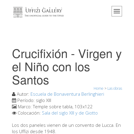
Home
El Museo
Información
Historia
Crucifixión - Virgen y
Eventos y exposiciones
el Niño con los
Los comentarios de los visitantes
Santos
Contáctenos
Visite los Uffizi
Home
>
Las obras
Autor:
Escuela de Bonaventura Berlinghieri
Reserve ahora
Período:
siglo XIII
Marco:
Temple sobre tabla, 103x122
Visita virtual
Colocación:
Sala del siglo XIII y de Giotto
Las obras
Los dos paneles vienen de un convento de Lucca. En
Las salas
los Uffizi desde 1948.