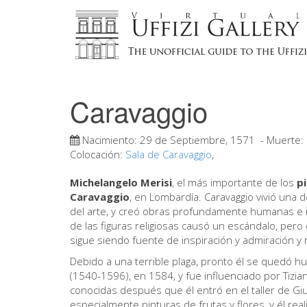
Caravaggio
Nacimiento:
29 de Septiembre, 1571
- Muerte:
Colocación:
Sala de Caravaggio
,
Michelangelo
Merisi
, el más importante de los
p
Caravaggio
, en Lombardía. Caravaggio vivió una 
del arte, y creó obras profundamente humanas e i
de las figuras religiosas causó un escándalo, pero
sigue siendo fuente de inspiración y admiración y m
Debido a una terrible plaga, pronto él se quedó 
(1540-1596), en 1584, y fue influenciado por Tizi
conocidas después que él entró en el taller de G
especialmente pinturas de frutas y flores, y él re