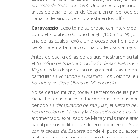
un cesto de frutas
de 1593. Una de estas pinturas
antes de dejar el taller de Cesari, en un período 
romano del vino, que ahora está en los Uffizi.
Caravaggio
luego tomó su propio camino, y creó r
como el arquitecto Onorio Longhi (1568-1619). Jun
una de las cuales llevó a un proceso por homicidio.
de Roma en la familia Colonna, poderosos amigos d
Antes de eso, creó las obras que mostraron su tale
el
Sacrificio de Isaac,
la
Crucifixión de san Pietro
, el
Virgen,
todas despertaron un gran entusiasmo en R
particular
La vocación
y
El martirio
. Los Colonna le
Rosario
y las
Siete Obras de Misericordia
.
No se detuvo mucho, todavía temeroso de las penas
Sicilia. En todas partes le fueron comisionadas ob
período
La decapitación de san Juan,
el
Retrato de 
R
esurrección de Lázaro
y la
Adoración de los pasto
atormentado, expulsado de Malta y más tarde atac
papal por sus delitos, fue detenido por error. S
con la cabeza del Bautista
, donde él puso su autorr
malteses, pero murió en el viaje de regreso, en 1