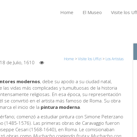
Home
El Museo
Visite los Uff
Home
>
Visite los Uffizi
>
Los Artistas
18 de Julio, 1610
intores modernos
, debe su apodo a su ciudad natal,
de las vidas más complicadas y tumultuosas de la historia
ntensamente religiosas. En esa época, su representación
 él se convirtió en el artista más famoso de Roma. Su obra
arca el inicio de la
pintura moderna
.
huérfano; comenzó a estudiar pintura con Simone Peterzano
ano (1485-1576). Las primeras obras de Caravaggio fueron
iuseppe Cesari (1568-1640), en Roma. Le comisionaban
alizó obras como
Muchacho cogiendo fruta
y
Muchacho con