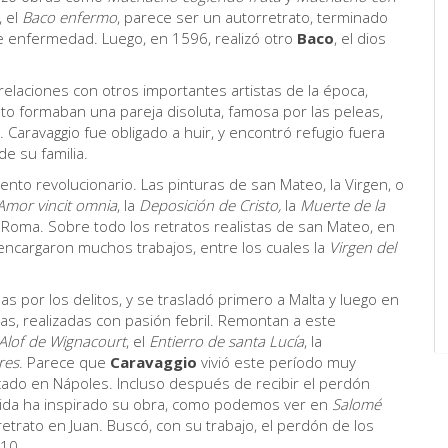
, el
Baco enfermo
, parece ser un autorretrato, terminado
de enfermedad. Luego, en 1596, realizó otro
Baco
, el dios
elaciones con otros importantes artistas de la época,
to formaban una pareja disoluta, famosa por las peleas,
 Caravaggio fue obligado a huir, y encontró refugio fuera
e su familia.
nto revolucionario. Las pinturas de san Mateo, la Virgen, o
Amor vincit omnia
, la
Deposición de Cristo
,
la
Muerte de la
oma. Sobre todo los retratos realistas de san Mateo, en
 encargaron muchos trabajos, entre los cuales la
Virgen del
 por los delitos, y se trasladó primero a Malta y luego en
ras, realizadas con pasión febril. Remontan a este
Alof de Wignacourt
, el
Entierro de santa Lucía
, la
res
. Parece que
Caravaggio
vivió este período muy
ado en Nápoles. Incluso después de recibir el perdón
u vida ha inspirado su obra, como podemos ver en
Salomé
etrato en Juan. Buscó, con su trabajo, el perdón de los
610.