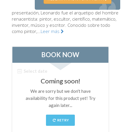
La Torre de Arnolfo
Corredor de Vasari
presentación, Leonardo fue el arquetipo del hombre
renacentista: pintor, escultor, científico, matemático,
Palazzo Vecchio
inventor, músico y escritor. Conocido sobre todo
como pintor,...
Leer más
Santa Maria Novella
Santa Croce
Reserve ahora
Reserve una visita guiada
Sólo billetes con entrada rápida
ES
ENGLISH
中文
DEUTSCH
FRANÇAIS