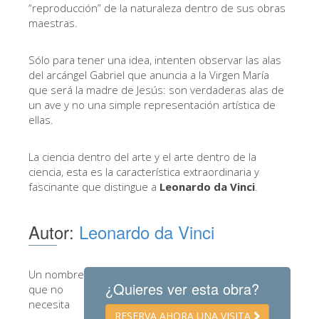
“reproducción” de la naturaleza dentro de sus obras
Los Artistas
maestras.
Las nuevas salas
Sólo para tener una idea, intenten observar las alas
Otros Museos
del arcángel Gabriel que anuncia a la Virgen María
que será la madre de Jesús: son verdaderas alas de
Museo del Bargello
un ave y no una simple representación artística de
Galería de la Academia
ellas.
Galería Palatina
La ciencia dentro del arte y el arte dentro de la
Capillas de los Medici
ciencia, esta es la característica extraordinaria y
fascinante que distingue a
Leonardo da Vinci
.
Museo de San Marcos
Museo Arqueológico
Autor:
Leonardo da Vinci
El Taller de las Piedras Duras
Museo Galileo
Un nombre
¿Quieres ver esta obra?
que no
Jardín de Boboli
necesita
RESERVA AHORA UNA VISITA