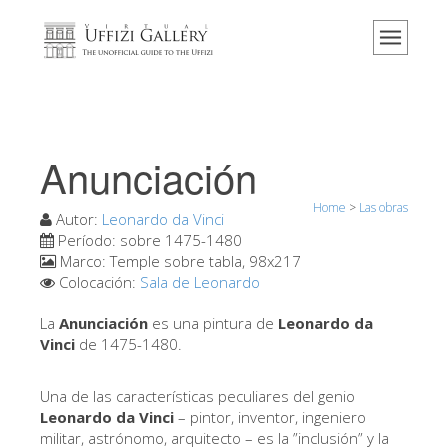
Home
El Museo
Información
Historia
Anunciación
Eventos y exposiciones
Home
>
Las obras
Los comentarios de los visitantes
Autor:
Leonardo da Vinci
Período:
sobre 1475-1480
Contáctenos
Marco:
Temple sobre tabla, 98x217
Colocación:
Sala de Leonardo
Visite los Uffizi
La
Anunciación
es una pintura de
Leonardo da
Reserve ahora
Vinci
de 1475-1480.
Visita virtual
Una de las características peculiares del genio
Las obras
Leonardo da Vinci
– pintor, inventor, ingeniero
Las salas
militar, astrónomo, arquitecto – es la ”inclusión” y la