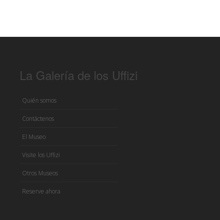
La Galería de los Uffizi
Quién somos
Contáctenos
El Museo
Visite los Uffizi
Otros Museos
Reserve ahora