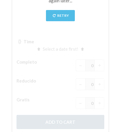
La Torre de Arnolfo
Corredor de Vasari
Palazzo Vecchio
Santa Maria Novella
Santa Croce
Reserve ahora
Reserve una visita guiada
Sólo billetes con entrada rápida
ES
ENGLISH
中文
DEUTSCH
FRANÇAIS