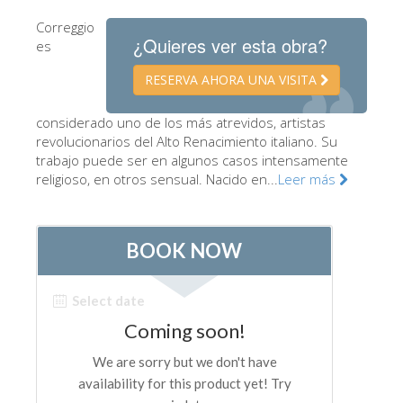
Los Artistas
Correggio
¿Quieres ver esta obra?
es
Las nuevas salas
RESERVA AHORA UNA VISITA
Otros Museos
Museo del Bargello
considerado uno de los más atrevidos, artistas
revolucionarios del Alto Renacimiento italiano. Su
Galería de la Academia
trabajo puede ser en algunos casos intensamente
religioso, en otros sensual. Nacido en...
Leer más
Galería Palatina
Capillas de los Medici
Museo de San Marcos
Museo Arqueológico
El Taller de las Piedras Duras
Museo Galileo
Jardín de Boboli