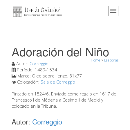
Home
El Museo
Información
Historia
Adoración del Niño
Eventos y exposiciones
Home
>
Las obras
Los comentarios de los visitantes
Autor:
Correggio
Período:
1489-1534
Contáctenos
Marco:
Óleo sobre lienzo, 81x77
Colocación:
Sala de Correggio
Visite los Uffizi
Pintado en 1524/6. Enviado como regalo en 1617 de
Reserve ahora
Francesco I de Módena a Cosimo II de Medici y
Visita virtual
colocado en la Tribuna.
Las obras
Autor:
Correggio
Las salas