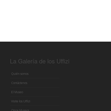
La Galería de los Uffizi
Quién somos
Contáctenos
El Museo
Visite los Uffizi
Otros Museos